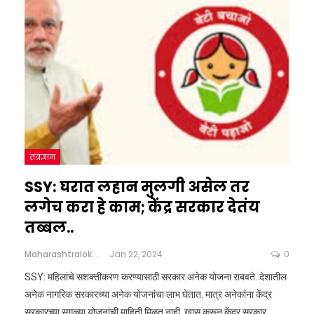
तंत्रज्ञान
SSY: घरात लहान मुलगी असेल तर
लगेच करा हे काम; केंद्र सरकार देतंय
तब्बल..
Maharashtralokshahi
Jan 22, 2024
0
SSY: महिलांचे सशक्तीकरण करण्यासाठी सरकार अनेक योजना राबवते. देशातील
अनेक नागरिक सरकारच्या अनेक योजनांचा लाभ घेतात. मात्र अनेकांना केंद्र
सरकारच्या सगळ्या योजनांची माहिती मिळत नाही. खास करून केंद्र सरकार