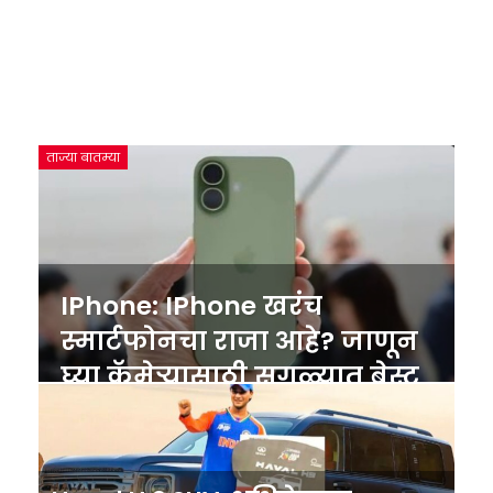
ताज्या बातम्या
IPhone: IPhone खरंच
स्मार्टफोनचा राजा आहे? जाणून
घ्या कॅमेऱ्यासाठी सगळ्यात बेस्ट
फोन…