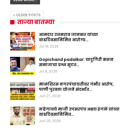
OLDER POSTS
ताज्या बातम्या
आमदार उत्तमराव जानकर यांच्या
वाढदिवसानिमित्त आरोग्य…
Jul 16, 2026
Gopichand padalkar: चाटूगिरी करून
समाजाचा प्रश्न सुटत…
Jul 8, 2026
माळशिरस नगरपंचायतीवर गंभीर आरोप,
पाणी पुरवठा योजने संदर्भात…
Jun 27, 2026
नऱ्हेगावचे माजी उपसरपंच अक्षय इंगळे यांच्या
वाढदिवसानिमित्त…
Jun 25, 2026