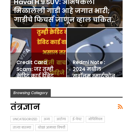
Haval H 9 SUV: अभिषेकला
मिळालेली गाडी आहे जगात भारी;
गाडीचे फिचर्स जाणून व्हाल चकित..
Credit Card
Redmi Note :
Scam: जर तुम्ही
2024 मधील
क्रेडिट कार्ड डेबिट
सर्वोत्तम स्मार्टफोन
कार्ड (Debit
बाजारात दाखल;
Card)…
वॉटरफ्रुपसह…
Browsing Category
तंत्रज्ञान
UNCATEGORIZED
अन्य
आरोग्य
ई-पेपर
ओपिनियन
ताज्या बातम्या
थोडसं आमच्या विषयी