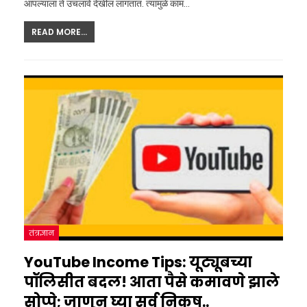
आपल्याला ते उचलावे देखील लागतात. त्यामुळे काम…
READ MORE...
तंत्रज्ञान
YouTube Income Tips: यूट्यूबच्या
पॉलिसीत बदल! आता पैसे कमावणे झाले
सोप्पे; जाणून घ्या सर्व निकष..