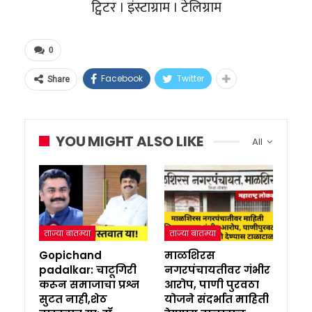
ट्विटर । इंस्टाग्राम । टेलिग्राम
0
Facebook
Twitter
Share
YOU MIGHT ALSO LIKE
All
ताज्या बातम्या
ताज्या बातम्या
Gopichand
माळशिरस
padalkar: चाटूगिरी
नगरपंचायतीवर गंभीर
करून समाजाचा प्रश्न
आरोप, पाणी पुरवठा
सुटत नाही,शेठ
योजने संदर्भात माहिती