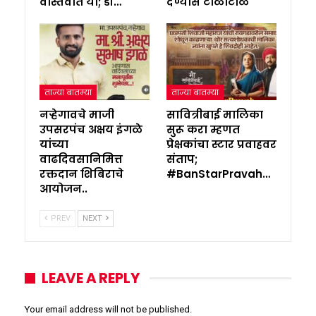
वास्तवात या; डॉ…
देण्यास टाळाटाळ
ताज्या बातम्या
ताज्या बातम्या
नऱ्हेगावचे माजी
सावित्रीबाई मालिका
उपसरपंच अक्षय इंगळे
सुरू करा म्हणत
यांच्या
प्रेक्षकांचा स्टार प्रवाहवर
वाढदिवसानिमित्त
संताप;
रक्तदान शिबिराचे
#BanStarPravah…
आयोजन..
PREV
NEXT
LEAVE A REPLY
Your email address will not be published.