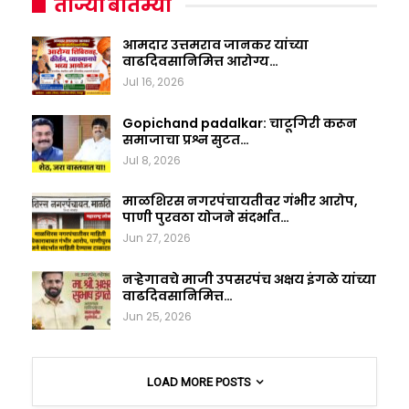
ताज्या बातम्या
आमदार उत्तमराव जानकर यांच्या
वाढदिवसानिमित्त आरोग्य…
Jul 16, 2026
Gopichand padalkar: चाटूगिरी करून
समाजाचा प्रश्न सुटत…
Jul 8, 2026
माळशिरस नगरपंचायतीवर गंभीर आरोप,
पाणी पुरवठा योजने संदर्भात…
Jun 27, 2026
नऱ्हेगावचे माजी उपसरपंच अक्षय इंगळे यांच्या
वाढदिवसानिमित्त…
Jun 25, 2026
LOAD MORE POSTS