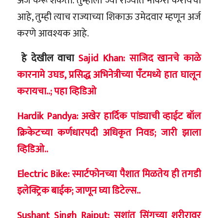
अर्ज करू शकता. तुम्हाला ज्या राज्यात नोकरी करायची
आहे, तुम्ही त्याच राज्याच्या शिकाऊ उमेदवार म्हणून अर्ज
करणे आवश्यक आहे.
हे देखील वाचा
Sajid Khan: साजिद खानचे काळे
कारनामे उघड, प्रसिद्ध अभिनेत्रीच्या पँटमध्ये हात घालून
करायचा..; पहा व्हिडिओ
Hardik Pandya: अखेर हार्दिक पांड्याची व्हाईट बॉल
क्रिकेटच्या कर्णधारपदी अधिकृत निवड; जारी झाला
व्हिडिओ..
Electric Bike: स्मार्टफोनच्या पैशात मिळतेय ही तगडी
इलेक्ट्रिक बाईक; जाणून घ्या डिटेल्स..
Sushant Singh Rajput: सुशांत सिंगच्या शरीरावर