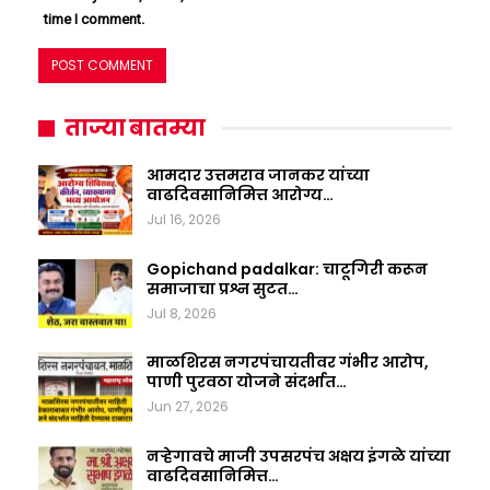
time I comment.
ताज्या बातम्या
आमदार उत्तमराव जानकर यांच्या
वाढदिवसानिमित्त आरोग्य…
Jul 16, 2026
Gopichand padalkar: चाटूगिरी करून
समाजाचा प्रश्न सुटत…
Jul 8, 2026
माळशिरस नगरपंचायतीवर गंभीर आरोप,
पाणी पुरवठा योजने संदर्भात…
Jun 27, 2026
नऱ्हेगावचे माजी उपसरपंच अक्षय इंगळे यांच्या
वाढदिवसानिमित्त…