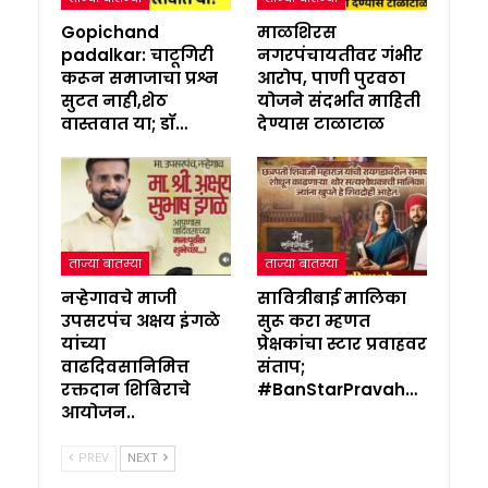
Gopichand
माळशिरस
padalkar: चाटूगिरी
नगरपंचायतीवर गंभीर
करून समाजाचा प्रश्न
आरोप, पाणी पुरवठा
सुटत नाही,शेठ
योजने संदर्भात माहिती
वास्तवात या; डॉ…
देण्यास टाळाटाळ
ताज्या बातम्या
ताज्या बातम्या
नऱ्हेगावचे माजी
सावित्रीबाई मालिका
उपसरपंच अक्षय इंगळे
सुरू करा म्हणत
यांच्या
प्रेक्षकांचा स्टार प्रवाहवर
वाढदिवसानिमित्त
संताप;
रक्तदान शिबिराचे
#BanStarPravah…
आयोजन..
PREV
NEXT