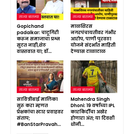
ताज्या बातम्या
ताज्या बातम्या
Gopichand
माळशिरस
padalkar: चाटूगिरी
नगरपंचायतीवर गंभीर
करून समाजाचा प्रश्न
आरोप, पाणी पुरवठा
सुटत नाही,शेठ
योजने संदर्भात माहिती
वास्तवात या; डॉ…
देण्यास टाळाटाळ
ताज्या बातम्या
ताज्या बातम्या
सावित्रीबाई मालिका
Mahendra Singh
सुरू करा म्हणत
Dhoni: 19 वर्षाच्या IPL
प्रेक्षकांचा स्टार प्रवाहवर
कारकिर्दीचा अखेर
संताप;
होणारा अंत; या दिवशी
#BanStarPravah…
धोनी…