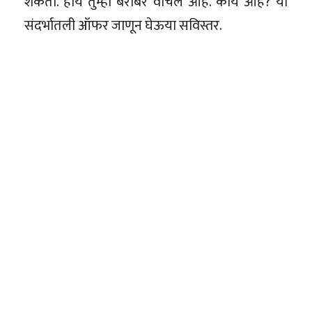
शकता. होय तुम्ही बरोबर वाचलं आहे. काय आहे? या
संदर्भातली ऑफर जाणून घेऊया सविस्तर.