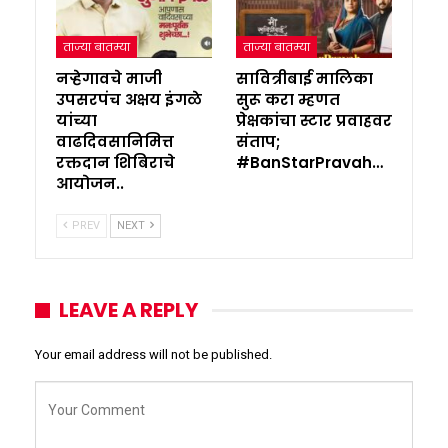
ताज्या बातम्या
ताज्या बातम्या
नऱ्हेगावचे माजी
सावित्रीबाई मालिका
उपसरपंच अक्षय इंगळे
सुरू करा म्हणत
यांच्या
प्रेक्षकांचा स्टार प्रवाहवर
वाढदिवसानिमित्त
संताप;
रक्तदान शिबिराचे
#BanStarPravah…
आयोजन..
PREV
NEXT
LEAVE A REPLY
Your email address will not be published.