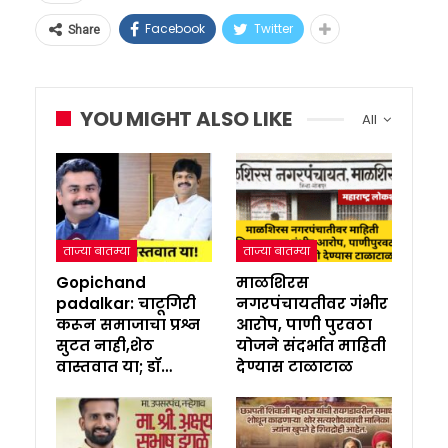
Facebook
Twitter
Share
YOU MIGHT ALSO LIKE
All
ताज्या बातम्या
ताज्या बातम्या
Gopichand
माळशिरस
padalkar: चाटूगिरी
नगरपंचायतीवर गंभीर
करून समाजाचा प्रश्न
आरोप, पाणी पुरवठा
सुटत नाही,शेठ
योजने संदर्भात माहिती
वास्तवात या; डॉ…
देण्यास टाळाटाळ