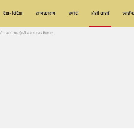
देश-विदेश
राजकारण
स्पोर्ट
शेती वार्ता
लाईफ
थ्यांना आता सहा ऐवजी अकरा हजार मिळणार..