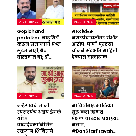
ताज्या बातम्या
ताज्या बातम्या
Gopichand
माळशिरस
padalkar: चाटूगिरी
नगरपंचायतीवर गंभीर
करून समाजाचा प्रश्न
आरोप, पाणी पुरवठा
सुटत नाही,शेठ
योजने संदर्भात माहिती
वास्तवात या; डॉ…
देण्यास टाळाटाळ
ताज्या बातम्या
ताज्या बातम्या
नऱ्हेगावचे माजी
सावित्रीबाई मालिका
उपसरपंच अक्षय इंगळे
सुरू करा म्हणत
यांच्या
प्रेक्षकांचा स्टार प्रवाहवर
वाढदिवसानिमित्त
संताप;
रक्तदान शिबिराचे
#BanStarPravah…