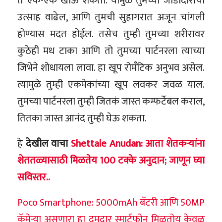
ते एक-एक खाऊ शकता. यामुळे तुमच्या जोडीदाराचा
उत्साह वाढेल, आणि तुमची सुहागरात अजून चांगली
होण्यास मदत होईल. तसेच तुम्ही तुमच्या शरीरावर
कुठेही मध टाका आणि तो तुमच्या पार्टनरला त्याच्या
जिभेने शोधायला लावा. हा खूप रोमँटिक अनुभव असेल.
त्यामुळे तुम्ही एकमेकांच्या खूप लवकर जवळ याल.
तुमच्या पार्टनरला तुम्ही जितकं जास्त कम्फर्टेबल कराल,
तितका जास्त आनंद तुम्ही घेऊ शकता.
हे
देखील वाचा
Shettale Anudan: आता शेतकऱ्यांना
शेततळ्यासाठी मिळतेय 100 टक्के अनुदान; जाणून घ्या
सविस्तर..
Poco Smartphone: 5000mAh बॅटरी आणि 50MP
कॅमेऱ्या असणारा हा दमदार स्मार्टफोन मिळतोय केवळ