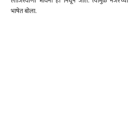
लाजिरवाणी भावना ही निघून जाते. त्यामुळे नजरेच्या
भाषेत बोला.