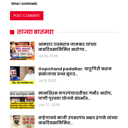
time I comment.
ताज्या बातम्या
आमदार उत्तमराव जानकर यांच्या
वाढदिवसानिमित्त आरोग्य…
Jul 16, 2026
Gopichand padalkar: चाटूगिरी करून
समाजाचा प्रश्न सुटत…
Jul 8, 2026
माळशिरस नगरपंचायतीवर गंभीर आरोप,
पाणी पुरवठा योजने संदर्भात…
Jun 27, 2026
नऱ्हेगावचे माजी उपसरपंच अक्षय इंगळे यांच्या
वाढदिवसानिमित्त…