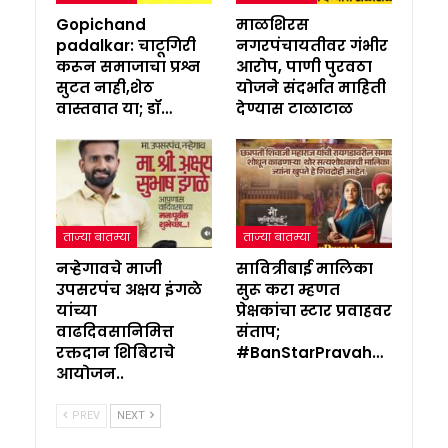
Gopichand
माळशिरस
padalkar: चाटूगिरी
नगरपंचायतीवर गंभीर
करून समाजाचा प्रश्न
आरोप, पाणी पुरवठा
सुटत नाही,शेठ
योजने संदर्भात माहिती
वास्तवात या; डॉ…
देण्यास टाळाटाळ
ताज्या बातम्या
ताज्या बातम्या
नऱ्हेगावचे माजी
सावित्रीबाई मालिका
उपसरपंच अक्षय इंगळे
सुरू करा म्हणत
यांच्या
प्रेक्षकांचा स्टार प्रवाहवर
वाढदिवसानिमित्त
संताप;
रक्तदान शिबिराचे
#BanStarPravah…
आयोजन..
PREV
NEXT