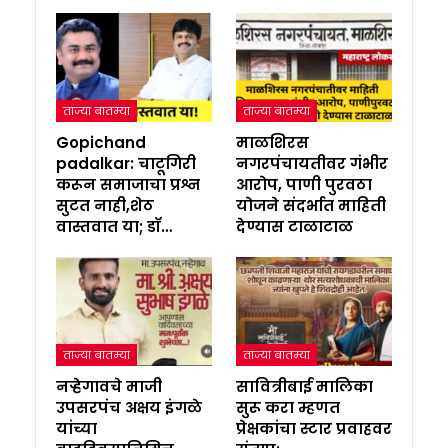
ताज्या बातम्या
ताज्या बातम्या
Gopichand
माळशिरस
padalkar: चाटूगिरी
नगरपंचायतीवर गंभीर
करून समाजाचा प्रश्न
आरोप, पाणी पुरवठा
सुटत नाही,शेठ
योजने संदर्भात माहिती
वास्तवात या; डॉ…
देण्यास टाळाटाळ
ताज्या बातम्या
ताज्या बातम्या
नऱ्हेगावचे माजी
सावित्रीबाई मालिका
उपसरपंच अक्षय इंगळे
सुरू करा म्हणत
यांच्या
प्रेक्षकांचा स्टार प्रवाहवर