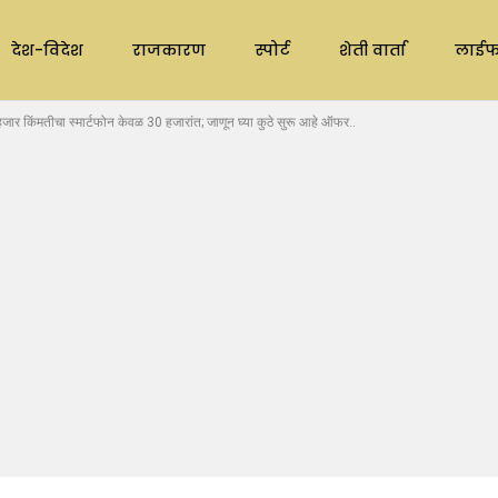
देश-विदेश
राजकारण
स्पोर्ट
शेती वार्ता
लाईफ
मतीचा स्मार्टफोन केवळ 30 हजारांत; जाणून घ्या कुठे सुरू आहे ऑफर..