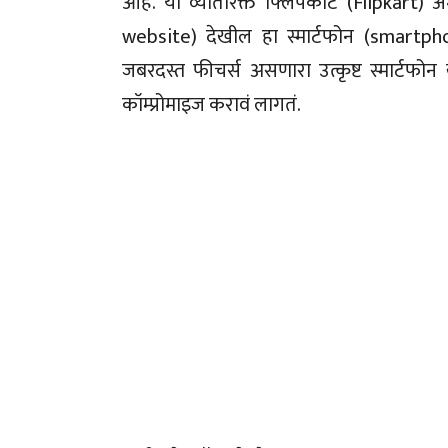
आहे. या व्यतिरिक्त फ्लिपकार्ट (Flipkar
website) देखील हा स्मार्टफोन (smartpho
जबरदस्त फीचर्स असणारा उत्कृष्ट स्मार्टफो
कॉम्प्रोमाइज करावं लागतं.