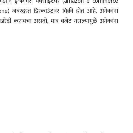
t) ॲमेझॉन ई-कॉमर्स वेबसाईटवर (amazon e commerce
ne) जबरदस्त डिस्काउंटवर विक्री होत आहे. अनेकांना
न खरेदी करायचा असतो, मात्र बजेट नसल्यामुळे अनेकांना