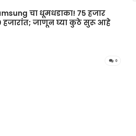
msung चा धूमधडाका! 75 हजार
हजारांत; जाणून घ्या कुठे सुरू आहे
0