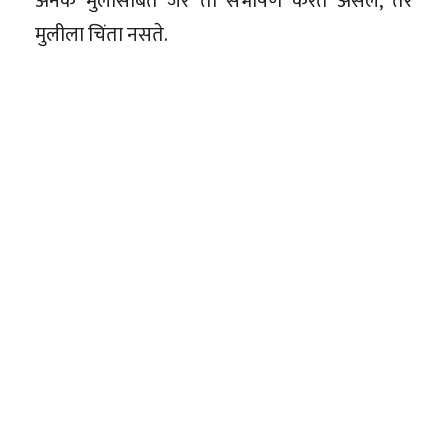
अनेक मुलीसोबत जर तो संभाषण करत असेल, तर
मुलीला चिंता नसते.