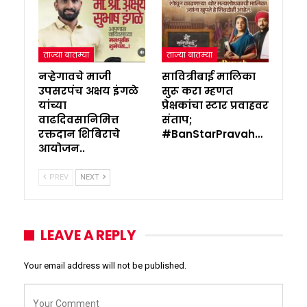
ताज्या बातम्या
ताज्या बातम्या
नऱ्हेगावचे माजी
सावित्रीबाई मालिका
उपसरपंच अक्षय इंगळे
सुरू करा म्हणत
यांच्या
प्रेक्षकांचा स्टार प्रवाहवर
वाढदिवसानिमित्त
संताप;
रक्तदान शिबिराचे
#BanStarPravah…
आयोजन..
PREV
NEXT
LEAVE A REPLY
Your email address will not be published.