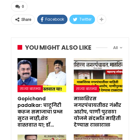
0
Facebook
Twitter
Share
YOU MIGHT ALSO LIKE
All
ताज्या बातम्या
ताज्या बातम्या
Gopichand
माळशिरस
padalkar: चाटूगिरी
नगरपंचायतीवर गंभीर
करून समाजाचा प्रश्न
आरोप, पाणी पुरवठा
सुटत नाही,शेठ
योजने संदर्भात माहिती
वास्तवात या; डॉ…
देण्यास टाळाटाळ