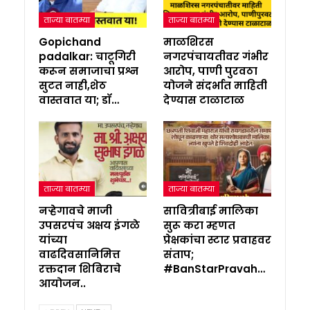
ताज्या बातम्या
ताज्या बातम्या
Gopichand
माळशिरस
padalkar: चाटूगिरी
नगरपंचायतीवर गंभीर
करून समाजाचा प्रश्न
आरोप, पाणी पुरवठा
सुटत नाही,शेठ
योजने संदर्भात माहिती
वास्तवात या; डॉ…
देण्यास टाळाटाळ
ताज्या बातम्या
ताज्या बातम्या
नऱ्हेगावचे माजी
सावित्रीबाई मालिका
उपसरपंच अक्षय इंगळे
सुरू करा म्हणत
यांच्या
प्रेक्षकांचा स्टार प्रवाहवर
वाढदिवसानिमित्त
संताप;
रक्तदान शिबिराचे
#BanStarPravah…
आयोजन..