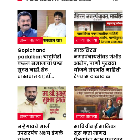
ताज्या बातम्या
ताज्या बातम्या
Gopichand
माळशिरस
padalkar: चाटूगिरी
नगरपंचायतीवर गंभीर
करून समाजाचा प्रश्न
आरोप, पाणी पुरवठा
सुटत नाही,शेठ
योजने संदर्भात माहिती
वास्तवात या; डॉ…
देण्यास टाळाटाळ
ताज्या बातम्या
ताज्या बातम्या
नऱ्हेगावचे माजी
सावित्रीबाई मालिका
उपसरपंच अक्षय इंगळे
सुरू करा म्हणत
यांच्या
प्रेक्षकांचा स्टार प्रवाहवर