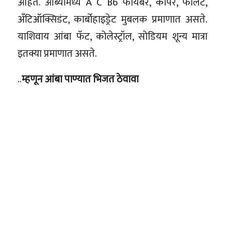
आहेत. आंब्यामध्ये A C B6 फायबर, कॉपर, फोलेट,
अँटिऑक्सिडंट, कार्बोहाइड्रेट मुबलक प्रमाणात असते.
याशिवाय आंबा फॅट, कोलेस्ट्रॉल, सोडियम शून्य मात्रा
इतक्या प्रमाणात असते.
..
म्हणून आंबा पाण्यात भिजत ठेवावा