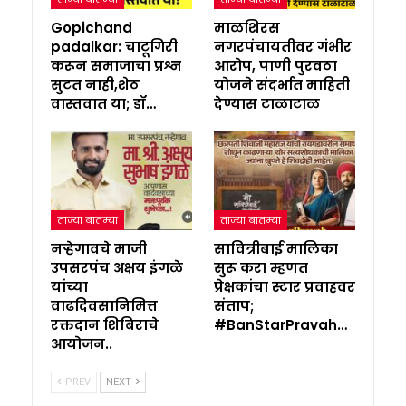
Gopichand
माळशिरस
padalkar: चाटूगिरी
नगरपंचायतीवर गंभीर
करून समाजाचा प्रश्न
आरोप, पाणी पुरवठा
सुटत नाही,शेठ
योजने संदर्भात माहिती
वास्तवात या; डॉ…
देण्यास टाळाटाळ
ताज्या बातम्या
ताज्या बातम्या
नऱ्हेगावचे माजी
सावित्रीबाई मालिका
उपसरपंच अक्षय इंगळे
सुरू करा म्हणत
यांच्या
प्रेक्षकांचा स्टार प्रवाहवर
वाढदिवसानिमित्त
संताप;
रक्तदान शिबिराचे
#BanStarPravah…
आयोजन..
PREV
NEXT