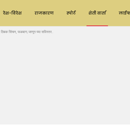
देश-विदेश
राजकारण
स्पोर्ट
शेती वार्ता
लाईफ
िबक सिंचन, फळबाग; जाणून घ्या सविस्तर..