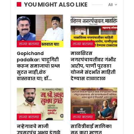
YOU MIGHT ALSO LIKE
All
ताज्या बातम्या
ताज्या बातम्या
Gopichand
माळशिरस
padalkar: चाटूगिरी
नगरपंचायतीवर गंभीर
करून समाजाचा प्रश्न
आरोप, पाणी पुरवठा
सुटत नाही,शेठ
योजने संदर्भात माहिती
वास्तवात या; डॉ…
देण्यास टाळाटाळ
ताज्या बातम्या
ताज्या बातम्या
नऱ्हेगावचे माजी
सावित्रीबाई मालिका
उपसरपंच अक्षय इंगळे
सुरू करा म्हणत