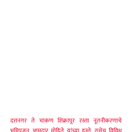
दत्तनगर ते चाकण शिक्रापूर रस्ता नूतनीकरणाचे
भूमिपूजन आमदार मोहिते यांच्या हस्ते, तसेच विविध