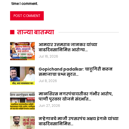
time I comment.
ताज्या बातम्या
आमदार उत्तमराव जानकर यांच्या
वाढदिवसानिमित्त आरोग्य…
Jul 16, 2026
Gopichand padalkar: चाटूगिरी करून
समाजाचा प्रश्न सुटत…
Jul 8, 2026
माळशिरस नगरपंचायतीवर गंभीर आरोप,
पाणी पुरवठा योजने संदर्भात…
Jun 27, 2026
नऱ्हेगावचे माजी उपसरपंच अक्षय इंगळे यांच्या
वाढदिवसानिमित्त…