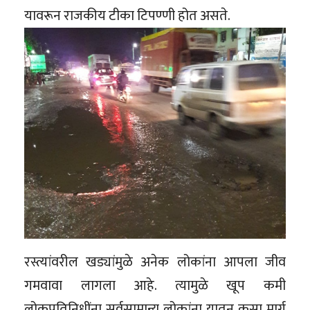
यावरून राजकीय टीका टिपण्णी होत असते.
रस्त्यांवरील खड्यांमुळे अनेक लोकांना आपला जीव
गमवावा लागला आहे. त्यामुळे खूप कमी
लोकप्रतिनिधींना सर्वसामान्य लोकांना यातून कसा मार्ग