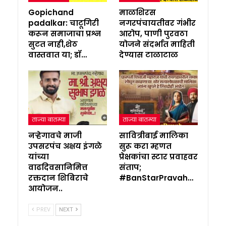
Gopichand
माळशिरस
padalkar: चाटूगिरी
नगरपंचायतीवर गंभीर
करून समाजाचा प्रश्न
आरोप, पाणी पुरवठा
सुटत नाही,शेठ
योजने संदर्भात माहिती
वास्तवात या; डॉ…
देण्यास टाळाटाळ
ताज्या बातम्या
ताज्या बातम्या
नऱ्हेगावचे माजी
सावित्रीबाई मालिका
उपसरपंच अक्षय इंगळे
सुरू करा म्हणत
यांच्या
प्रेक्षकांचा स्टार प्रवाहवर
वाढदिवसानिमित्त
संताप;
रक्तदान शिबिराचे
#BanStarPravah…
आयोजन..
PREV
NEXT