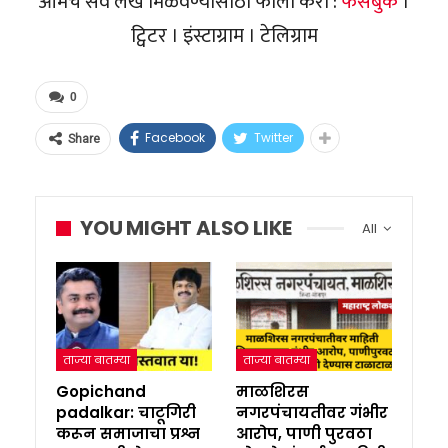
आमचे सर्व लेख मिळवण्यासाठी फॉलो करा :
फेसबुक
।
ट्विटर । इंस्टाग्राम । टेलिग्राम
0
Facebook
Twitter
Share
YOU MIGHT ALSO LIKE
All
ताज्या बातम्या
ताज्या बातम्या
Gopichand
माळशिरस
padalkar: चाटूगिरी
नगरपंचायतीवर गंभीर
करून समाजाचा प्रश्न
आरोप, पाणी पुरवठा