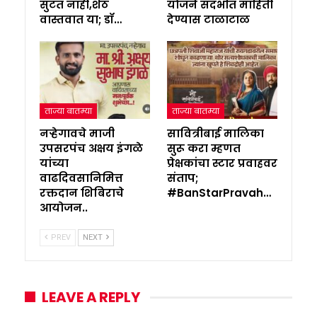
सुटत नाही,शेठ
योजने संदर्भात माहिती
वास्तवात या; डॉ…
देण्यास टाळाटाळ
ताज्या बातम्या
ताज्या बातम्या
नऱ्हेगावचे माजी
सावित्रीबाई मालिका
उपसरपंच अक्षय इंगळे
सुरू करा म्हणत
यांच्या
प्रेक्षकांचा स्टार प्रवाहवर
वाढदिवसानिमित्त
संताप;
रक्तदान शिबिराचे
#BanStarPravah…
आयोजन..
PREV
NEXT
LEAVE A REPLY