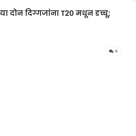
 दोन दिग्गजांना T20 मधून डच्चू;
0