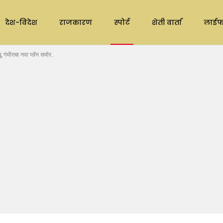
देश-विदेश
राजकारण
स्पोर्ट
शेती वार्ता
लाईफ
गंभीरचा नवा प्लॅन समोर..