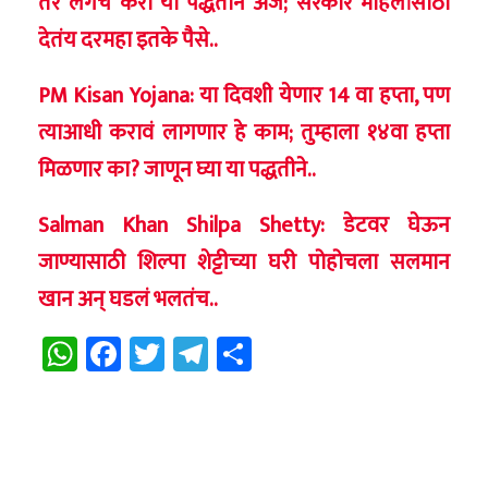
तर लगेच करा या पद्धतीने अर्ज; सरकार महिलांसाठी
देतंय दरमहा इतके पैसे..
PM Kisan Yojana: या दिवशी येणार 14 वा हप्ता, पण
त्याआधी करावं लागणार हे काम; तुम्हाला १४वा हप्ता
मिळणार का? जाणून घ्या या पद्धतीने..
Salman Khan Shilpa Shetty: डेटवर घेऊन
जाण्यासाठी शिल्पा शेट्टीच्या घरी पोहोचला सलमान
खान अन् घडलं भलतंच..
WhatsApp
Facebook
Twitter
Telegram
Share