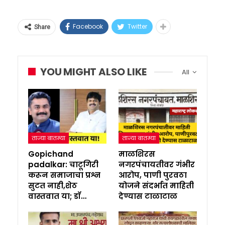
Facebook
Twitter
Share
YOU MIGHT ALSO LIKE
All
ताज्या बातम्या
ताज्या बातम्या
Gopichand
माळशिरस
padalkar: चाटूगिरी
नगरपंचायतीवर गंभीर
करून समाजाचा प्रश्न
आरोप, पाणी पुरवठा
सुटत नाही,शेठ
योजने संदर्भात माहिती
वास्तवात या; डॉ…
देण्यास टाळाटाळ