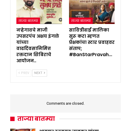
ताज्या बातम्या
ताज्या बातम्या
नऱ्हेगावचे माजी
सावित्रीबाई मालिका
उपसरपंच अक्षय इंगळे
सुरू करा म्हणत
यांच्या
प्रेक्षकांचा स्टार प्रवाहवर
वाढदिवसानिमित्त
संताप;
रक्तदान शिबिराचे
#BanStarPravah…
आयोजन..
PREV
NEXT
Comments are closed.
ताज्या बातम्या