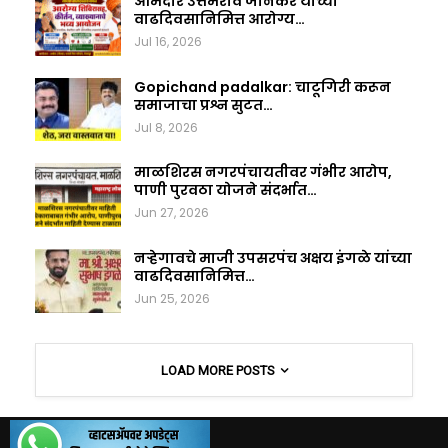
आमदार उत्तमराव जानकर यांच्या
वाढदिवसानिमित्त आरोग्य…
Jul 16, 2026
Gopichand padalkar: चाटूगिरी करून
समाजाचा प्रश्न सुटत…
Jul 8, 2026
माळशिरस नगरपंचायतीवर गंभीर आरोप,
पाणी पुरवठा योजने संदर्भात…
Jun 27, 2026
नऱ्हेगावचे माजी उपसरपंच अक्षय इंगळे यांच्या
वाढदिवसानिमित्त…
Jun 25, 2026
LOAD MORE POSTS