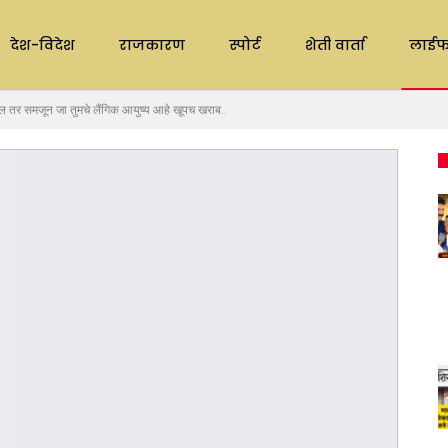
देश-विदेश
राजकारण
स्पोर्ट
शेती वार्ता
लाईफ
ल तर समजून जा तुमचे लैंगिक आयुष्य आहे खूपच खराब..