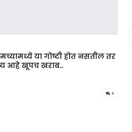
ुमच्यामध्ये या गोष्टी होत नसतील तर
्य आहे खूपच खराब..
0