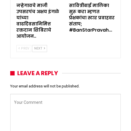
नऱ्हेगावचे माजी
सावित्रीबाई मालिका
उपसरपंच अक्षय इंगळे
सुरू करा म्हणत
यांच्या
प्रेक्षकांचा स्टार प्रवाहवर
वाढदिवसानिमित्त
संताप;
रक्तदान शिबिराचे
#BanStarPravah…
आयोजन..
PREV
NEXT
LEAVE A REPLY
Your email address will not be published.