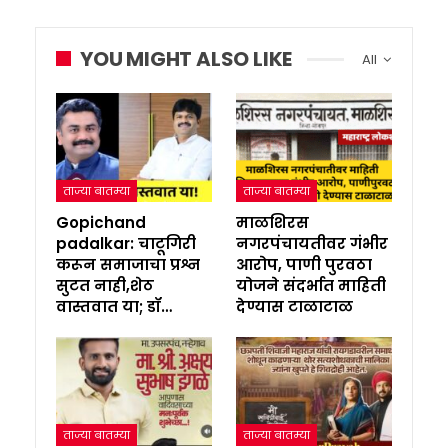
YOU MIGHT ALSO LIKE
All
ताज्या बातम्या
ताज्या बातम्या
Gopichand
माळशिरस
padalkar: चाटूगिरी
नगरपंचायतीवर गंभीर
करून समाजाचा प्रश्न
आरोप, पाणी पुरवठा
सुटत नाही,शेठ
योजने संदर्भात माहिती
वास्तवात या; डॉ…
देण्यास टाळाटाळ
ताज्या बातम्या
ताज्या बातम्या