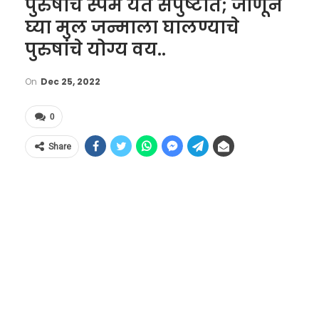
पुरुषांचे स्पर्म येते संपुष्टात; जाणून
घ्या मुल जन्माला घालण्याचे
पुरुषांचे योग्य वय..
On
Dec 25, 2022
0
Share