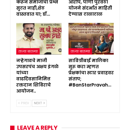
करून समाजाचा प्रश्न
आरोप, पाणी पुरवठा
सुटत नाही,शेठ
योजने संदर्भात माहिती
वास्तवात या; डॉ…
देण्यास टाळाटाळ
ताज्या बातम्या
ताज्या बातम्या
नऱ्हेगावचे माजी
सावित्रीबाई मालिका
उपसरपंच अक्षय इंगळे
सुरू करा म्हणत
यांच्या
प्रेक्षकांचा स्टार प्रवाहवर
वाढदिवसानिमित्त
संताप;
रक्तदान शिबिराचे
#BanStarPravah…
आयोजन..
PREV
NEXT
LEAVE A REPLY