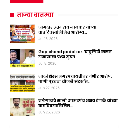
ताज्या बातम्या
आमदार उत्तमराव जानकर यांच्या
वाढदिवसानिमित्त आरोग्य…
Jul 16, 2026
Gopichand padalkar: चाटूगिरी करून
समाजाचा प्रश्न सुटत…
Jul 8, 2026
माळशिरस नगरपंचायतीवर गंभीर आरोप,
पाणी पुरवठा योजने संदर्भात…
Jun 27, 2026
नऱ्हेगावचे माजी उपसरपंच अक्षय इंगळे यांच्या
वाढदिवसानिमित्त…
Jun 25, 2026