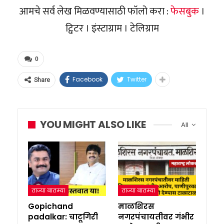
आमचे सर्व लेख मिळवण्यासाठी फॉलो करा :
फेसबुक
।
ट्विटर । इंस्टाग्राम । टेलिग्राम
0
Facebook
Twitter
Share
YOU MIGHT ALSO LIKE
All
ताज्या बातम्या
ताज्या बातम्या
Gopichand
माळशिरस
padalkar: चाटूगिरी
नगरपंचायतीवर गंभीर