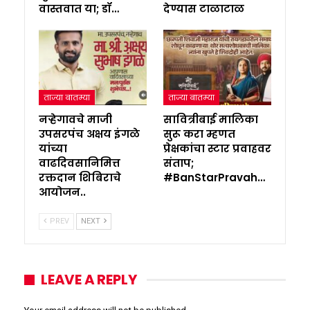
वास्तवात या; डॉ…
देण्यास टाळाटाळ
ताज्या बातम्या
ताज्या बातम्या
नऱ्हेगावचे माजी
सावित्रीबाई मालिका
उपसरपंच अक्षय इंगळे
सुरू करा म्हणत
यांच्या
प्रेक्षकांचा स्टार प्रवाहवर
वाढदिवसानिमित्त
संताप;
रक्तदान शिबिराचे
#BanStarPravah…
आयोजन..
PREV
NEXT
LEAVE A REPLY