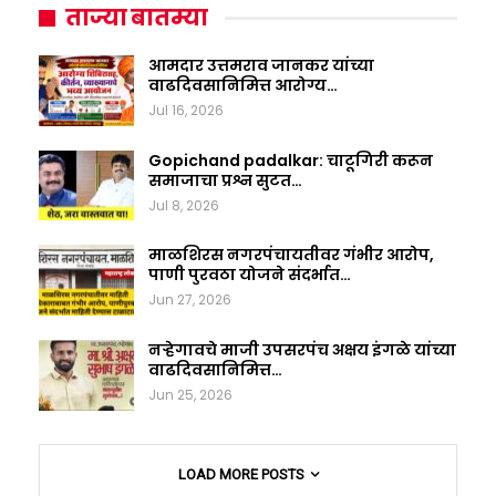
ताज्या बातम्या
आमदार उत्तमराव जानकर यांच्या
वाढदिवसानिमित्त आरोग्य…
Jul 16, 2026
Gopichand padalkar: चाटूगिरी करून
समाजाचा प्रश्न सुटत…
Jul 8, 2026
माळशिरस नगरपंचायतीवर गंभीर आरोप,
पाणी पुरवठा योजने संदर्भात…
Jun 27, 2026
नऱ्हेगावचे माजी उपसरपंच अक्षय इंगळे यांच्या
वाढदिवसानिमित्त…
Jun 25, 2026
LOAD MORE POSTS