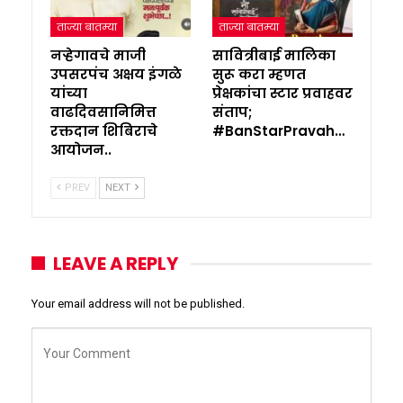
ताज्या बातम्या
ताज्या बातम्या
नऱ्हेगावचे माजी
सावित्रीबाई मालिका
उपसरपंच अक्षय इंगळे
सुरू करा म्हणत
यांच्या
प्रेक्षकांचा स्टार प्रवाहवर
वाढदिवसानिमित्त
संताप;
रक्तदान शिबिराचे
#BanStarPravah…
आयोजन..
PREV
NEXT
LEAVE A REPLY
Your email address will not be published.