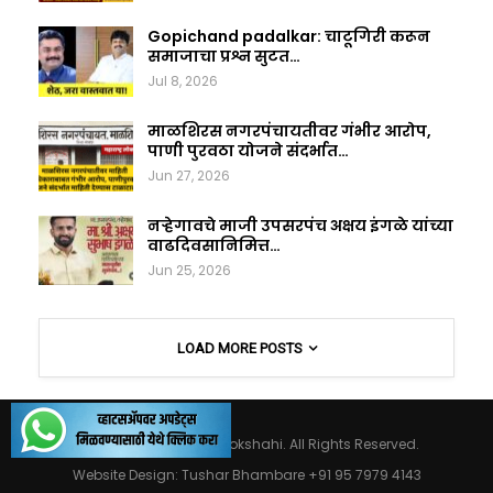
Gopichand padalkar: चाटूगिरी करून
समाजाचा प्रश्न सुटत…
Jul 8, 2026
माळशिरस नगरपंचायतीवर गंभीर आरोप,
पाणी पुरवठा योजने संदर्भात…
Jun 27, 2026
नऱ्हेगावचे माजी उपसरपंच अक्षय इंगळे यांच्या
वाढदिवसानिमित्त…
Jun 25, 2026
LOAD MORE POSTS
© 2026 - Maharashtralokshahi. All Rights Reserved.
Website Design:
Tushar Bhambare +91 95 7979 4143