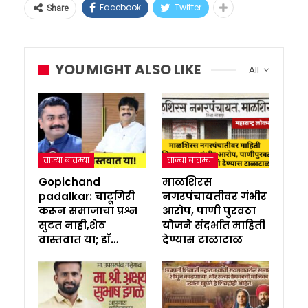
Facebook
Twitter
Share
YOU MIGHT ALSO LIKE
All
ताज्या बातम्या
ताज्या बातम्या
Gopichand
माळशिरस
padalkar: चाटूगिरी
नगरपंचायतीवर गंभीर
करून समाजाचा प्रश्न
आरोप, पाणी पुरवठा
सुटत नाही,शेठ
योजने संदर्भात माहिती
वास्तवात या; डॉ…
देण्यास टाळाटाळ