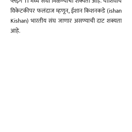
प्लेइंग 11 मध्ये संधी मिळण्याची शक्यता आहे. याशिवाय
विकेटकीपर फलंदाज म्हणून, ईशान किशनकडे (ishan
Kishan) भारतीय संघ जाणार असण्याची दाट शक्यता
आहे.