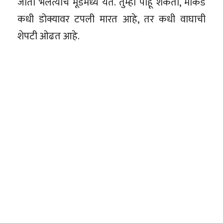
जाता भलत्याच मूडमध्ये येते. तुम्ही पाहू शकता, माकड
कधी डोक्यावर टपली मारत आहे, तर कधी वाघाची
शेपटी ओढत आहे.