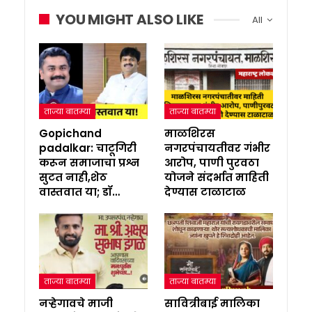
YOU MIGHT ALSO LIKE
All
ताज्या बातम्या
ताज्या बातम्या
Gopichand
माळशिरस
padalkar: चाटूगिरी
नगरपंचायतीवर गंभीर
करून समाजाचा प्रश्न
आरोप, पाणी पुरवठा
सुटत नाही,शेठ
योजने संदर्भात माहिती
वास्तवात या; डॉ…
देण्यास टाळाटाळ
ताज्या बातम्या
ताज्या बातम्या
नऱ्हेगावचे माजी
सावित्रीबाई मालिका