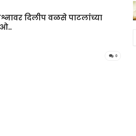
्रश्नावर दिलीप वळसे पाटलांच्या
िओ..
0