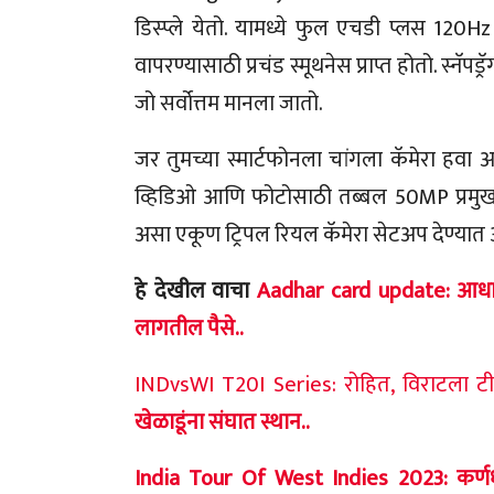
डिस्प्ले येतो. यामध्ये फुल एचडी प्लस 120Hz 
वापरण्यासाठी प्रचंड स्मूथनेस प्राप्त होतो. स्नॅ
जो सर्वोत्तम मानला जातो.
जर तुमच्या स्मार्टफोनला चांगला कॅमेरा हव
व्हिडिओ आणि फोटोसाठी तब्बल 50MP प्रमु
असा एकूण ट्रिपल रियल कॅमेरा सेटअप देण्या
हे देखील वाचा
Aadhar card update: आधारका
लागतील पैसे..
INDvsWI T20I Series: रोहित, विराटला टी ट
खेळाडूंना संघात स्थान..
India Tour Of West Indies 2023: कर्णधार