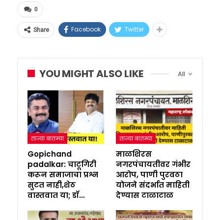
0
Facebook
Twitter
Share
YOU MIGHT ALSO LIKE
All
ताज्या बातम्या
ताज्या बातम्या
Gopichand
माळशिरस
padalkar: चाटूगिरी
नगरपंचायतीवर गंभीर
करून समाजाचा प्रश्न
आरोप, पाणी पुरवठा
सुटत नाही,शेठ
योजने संदर्भात माहिती
वास्तवात या; डॉ…
देण्यास टाळाटाळ