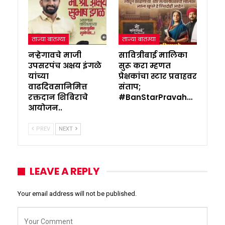
ताज्या बातम्या
ताज्या बातम्या
नऱ्हेगावचे माजी
सावित्रीबाई मालिका
उपसरपंच अक्षय इंगळे
सुरू करा म्हणत
यांच्या
प्रेक्षकांचा स्टार प्रवाहवर
वाढदिवसानिमित्त
संताप;
रक्तदान शिबिराचे
#BanStarPravah…
आयोजन..
PREV
NEXT
LEAVE A REPLY
Your email address will not be published.