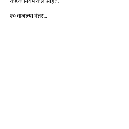
कडक नियम केले आहेत.
१० वाजल्या नंतर…