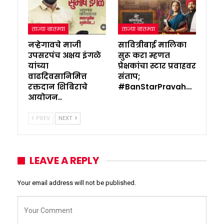
ताज्या बातम्या
ताज्या बातम्या
नऱ्हेगावचे माजी
सावित्रीबाई मालिका
उपसरपंच अक्षय इंगळे
सुरू करा म्हणत
यांच्या
प्रेक्षकांचा स्टार प्रवाहवर
वाढदिवसानिमित्त
संताप;
रक्तदान शिबिराचे
#BanStarPravah…
आयोजन..
PREV
NEXT
LEAVE A REPLY
Your email address will not be published.