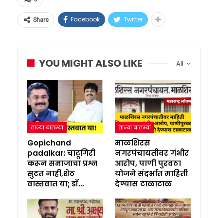
Facebook
Twitter
Share
YOU MIGHT ALSO LIKE
All
ताज्या बातम्या
ताज्या बातम्या
Gopichand
माळशिरस
padalkar: चाटूगिरी
नगरपंचायतीवर गंभीर
करून समाजाचा प्रश्न
आरोप, पाणी पुरवठा
सुटत नाही,शेठ
योजने संदर्भात माहिती
वास्तवात या; डॉ…
देण्यास टाळाटाळ