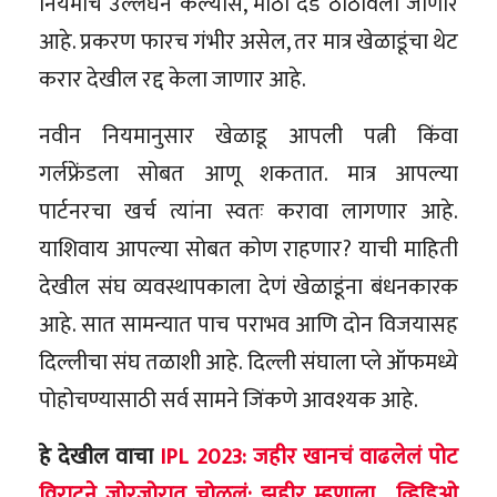
नियमाचे उल्लंघन केल्यास, मोठा दंड ठोठावला जाणार
आहे. प्रकरण फारच गंभीर असेल, तर मात्र खेळाडूंचा थेट
करार देखील रद्द केला जाणार आहे.
नवीन नियमानुसार खेळाडू आपली पत्नी किंवा
गर्लफ्रेंडला सोबत आणू शकतात. मात्र आपल्या
पार्टनरचा खर्च त्यांना स्वतः करावा लागणार आहे.
याशिवाय आपल्या सोबत कोण राहणार? याची माहिती
देखील संघ व्यवस्थापकाला देणं खेळाडूंना बंधनकारक
आहे. सात सामन्यात पाच पराभव आणि दोन विजयासह
दिल्लीचा संघ तळाशी आहे. दिल्ली संघाला प्ले ऑफमध्ये
पोहोचण्यासाठी सर्व सामने जिंकणे आवश्यक आहे.
हे देखील वाचा
IPL 2023: जहीर खानचं वाढलेलं पोट
विराटने जोरजोरात चोळलं; झहीर म्हणाला.., व्हिडिओ