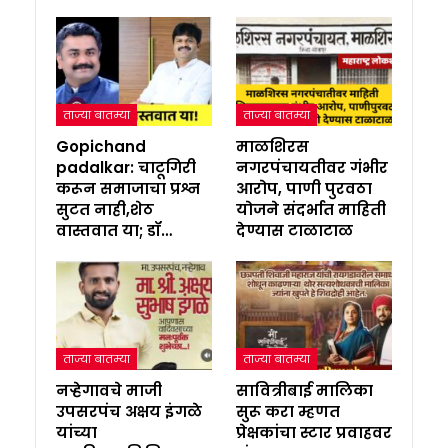
ताज्या बातम्या
ताज्या बातम्या
Gopichand
माळशिरस
padalkar: चाटूगिरी
नगरपंचायतीवर गंभीर
करून समाजाचा प्रश्न
आरोप, पाणी पुरवठा
सुटत नाही,शेठ
योजने संदर्भात माहिती
वास्तवात या; डॉ…
देण्यास टाळाटाळ
ताज्या बातम्या
ताज्या बातम्या
नऱ्हेगावचे माजी
सावित्रीबाई मालिका
उपसरपंच अक्षय इंगळे
सुरू करा म्हणत
यांच्या
प्रेक्षकांचा स्टार प्रवाहवर