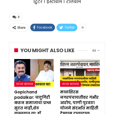
ट्विटर । इंस्टाग्राम । टेलिग्राम
0
Facebook
Twitter
Share
YOU MIGHT ALSO LIKE
All
ताज्या बातम्या
ताज्या बातम्या
Gopichand
माळशिरस
padalkar: चाटूगिरी
नगरपंचायतीवर गंभीर
करून समाजाचा प्रश्न
आरोप, पाणी पुरवठा
सुटत नाही,शेठ
योजने संदर्भात माहिती
वास्तवात या; डॉ…
देण्यास टाळाटाळ