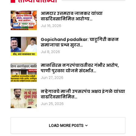
ताज्या बातम्या
आमदार उत्तमराव जानकर यांच्या
वाढदिवसानिमित्त आरोग्य…
Jul 16, 2026
Gopichand padalkar: चाटूगिरी करून
समाजाचा प्रश्न सुटत…
Jul 8, 2026
माळशिरस नगरपंचायतीवर गंभीर आरोप,
पाणी पुरवठा योजने संदर्भात…
Jun 27, 2026
नऱ्हेगावचे माजी उपसरपंच अक्षय इंगळे यांच्या
वाढदिवसानिमित्त…
Jun 25, 2026
LOAD MORE POSTS