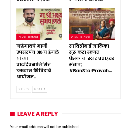
ताज्या बातम्या
ताज्या बातम्या
नऱ्हेगावचे माजी
सावित्रीबाई मालिका
उपसरपंच अक्षय इंगळे
सुरू करा म्हणत
यांच्या
प्रेक्षकांचा स्टार प्रवाहवर
वाढदिवसानिमित्त
संताप;
रक्तदान शिबिराचे
#BanStarPravah…
आयोजन..
PREV
NEXT
LEAVE A REPLY
Your email address will not be published.