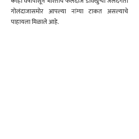
काही वर्षापासून भारतीय फलंदाज डावखुऱ्या जलदगती
गोलंदाजासमोर आपल्या नांग्या टाकत असल्याचे
पाहायला मिळाले आहे.