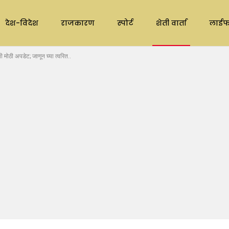
देश-विदेश
राजकारण
स्पोर्ट
शेती वार्ता
लाईफ
मोठी अपडेट; जाणून घ्या त्वरित..