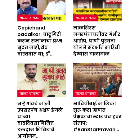
ताज्या बातम्या
ताज्या बातम्या
Gopichand
माळशिरस
padalkar: चाटूगिरी
नगरपंचायतीवर गंभीर
करून समाजाचा प्रश्न
आरोप, पाणी पुरवठा
सुटत नाही,शेठ
योजने संदर्भात माहिती
वास्तवात या; डॉ…
देण्यास टाळाटाळ
ताज्या बातम्या
ताज्या बातम्या
नऱ्हेगावचे माजी
सावित्रीबाई मालिका
उपसरपंच अक्षय इंगळे
सुरू करा म्हणत
यांच्या
प्रेक्षकांचा स्टार प्रवाहवर
वाढदिवसानिमित्त
संताप;
रक्तदान शिबिराचे
#BanStarPravah…
आयोजन..