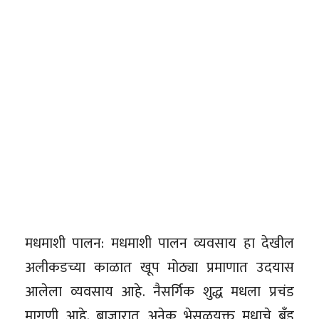
मधमाशी पालन: मधमाशी पालन व्यवसाय हा देखील
अलीकडच्या काळात खूप मोठ्या प्रमाणात उदयास
आलेला व्यवसाय आहे. नैसर्गिक शुद्ध मधला प्रचंड
मागणी आहे. बाजारात अनेक भेसळयुक्त मधाचे ब्रँड