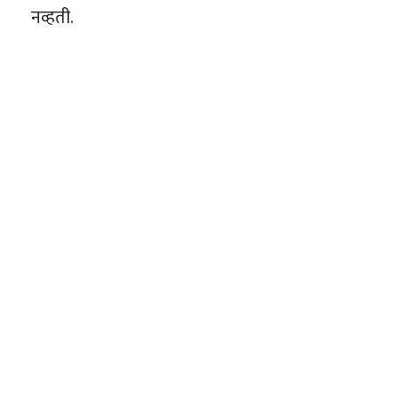
नव्हती.