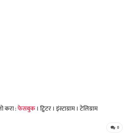
लो करा :
फेसबुक
। ट्विटर । इंस्टाग्राम । टेलिग्राम
0