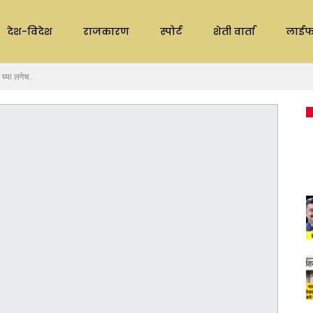
देश-विदेश
राजकारण
स्पोर्ट
शेती वार्ता
लाईफ
घ्या लगेच..