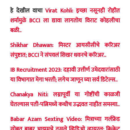
हे देखील वाचा
Virat Kohli: इच्छा नसूनही रोहीत
शर्मामुळे BCCI ला द्यावा लागतोय विराट कोहलीचा
बळी..
Shikhar Dhawan: मिस्टर आयसीसीचे करिअर
संपुष्टात; BCCI ने संपवलं शिखर धवनचे करिअर..
IB Recruitment 2023: दहावी उत्तीर्ण उमेदवारांसाठी
या विभागात मेगा भरती; लगेच जाणून घ्या सर्व डिटेल्स..
Chanakya Niti: लग्नापूर्वी या गोष्टींची काळजी
घेतल्यास पती-पत्निमध्ये कधीच उद्भवत नाहीत समस्या..
Babar Azam Sexting Video: मित्राच्या गर्लफ्रेंड
सोबत बाबर आझमचे तसले व्हिडिओ व्हायरल; क्रिकेट