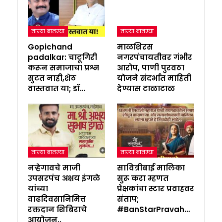
ताज्या बातम्या
ताज्या बातम्या
Gopichand
माळशिरस
padalkar: चाटूगिरी
नगरपंचायतीवर गंभीर
करून समाजाचा प्रश्न
आरोप, पाणी पुरवठा
सुटत नाही,शेठ
योजने संदर्भात माहिती
वास्तवात या; डॉ…
देण्यास टाळाटाळ
ताज्या बातम्या
ताज्या बातम्या
नऱ्हेगावचे माजी
सावित्रीबाई मालिका
उपसरपंच अक्षय इंगळे
सुरू करा म्हणत
यांच्या
प्रेक्षकांचा स्टार प्रवाहवर
वाढदिवसानिमित्त
संताप;
रक्तदान शिबिराचे
#BanStarPravah…
आयोजन..