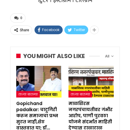
ट्विटर । इंस्टाग्राम । टेलिग्राम
0
Facebook
Twitter
Share
YOU MIGHT ALSO LIKE
All
ताज्या बातम्या
ताज्या बातम्या
Gopichand
माळशिरस
padalkar: चाटूगिरी
नगरपंचायतीवर गंभीर
करून समाजाचा प्रश्न
आरोप, पाणी पुरवठा
सुटत नाही,शेठ
योजने संदर्भात माहिती
वास्तवात या; डॉ…
देण्यास टाळाटाळ