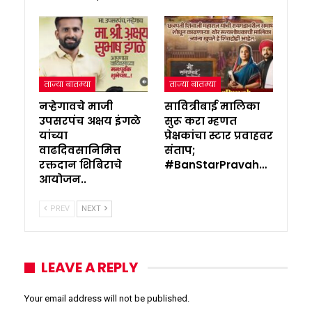
ताज्या बातम्या
ताज्या बातम्या
नऱ्हेगावचे माजी
सावित्रीबाई मालिका
उपसरपंच अक्षय इंगळे
सुरू करा म्हणत
यांच्या
प्रेक्षकांचा स्टार प्रवाहवर
वाढदिवसानिमित्त
संताप;
रक्तदान शिबिराचे
#BanStarPravah…
आयोजन..
PREV
NEXT
LEAVE A REPLY
Your email address will not be published.