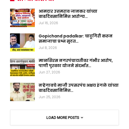
आमदार उत्तमराव जानकर यांच्या
वाढदिवसानिमित्त आरोग्य…
Jul 16, 2026
Gopichand padalkar: चाटूगिरी करून
समाजाचा प्रश्न सुटत…
Jul 8, 2026
माळशिरस नगरपंचायतीवर गंभीर आरोप,
पाणी पुरवठा योजने संदर्भात…
Jun 27, 2026
नऱ्हेगावचे माजी उपसरपंच अक्षय इंगळे यांच्या
वाढदिवसानिमित्त…
Jun 25, 2026
LOAD MORE POSTS