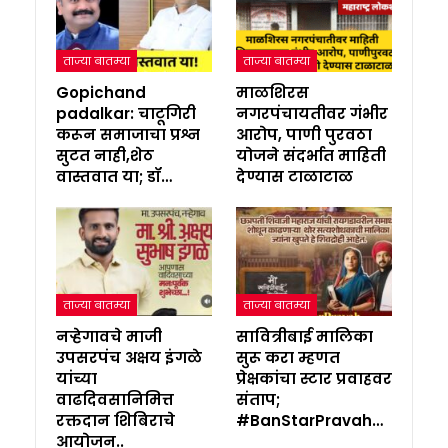
ताज्या बातम्या
ताज्या बातम्या
Gopichand
माळशिरस
padalkar: चाटूगिरी
नगरपंचायतीवर गंभीर
करून समाजाचा प्रश्न
आरोप, पाणी पुरवठा
सुटत नाही,शेठ
योजने संदर्भात माहिती
वास्तवात या; डॉ…
देण्यास टाळाटाळ
ताज्या बातम्या
ताज्या बातम्या
नऱ्हेगावचे माजी
सावित्रीबाई मालिका
उपसरपंच अक्षय इंगळे
सुरू करा म्हणत
यांच्या
प्रेक्षकांचा स्टार प्रवाहवर
वाढदिवसानिमित्त
संताप;
रक्तदान शिबिराचे
#BanStarPravah…
आयोजन..