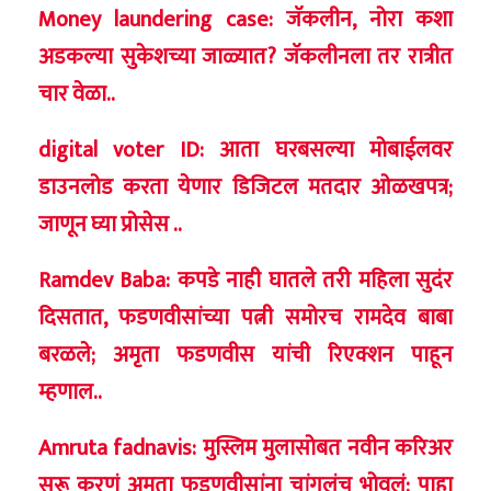
Money laundering case: जॅकलीन, नोरा कशा
अडकल्या सुकेशच्या जाळ्यात? जॅकलीनला तर रात्रीत
चार वेळा..
digital voter ID: आता घरबसल्या मोबाईलवर
डाउनलोड करता येणार डिजिटल मतदार ओळखपत्र;
जाणून घ्या प्रोसेस ..
Ramdev Baba: कपडे नाही घातले तरी महिला सुदंर
दिसतात, फडणवीसांच्या पत्नी समोरच रामदेव बाबा
बरळले; अमृता फडणवीस यांची रिएक्शन पाहून
म्हणाल..
Amruta fadnavis: मुस्लिम मुलासोबत नवीन करिअर
सुरू करणं अमृता फडणवीसांना चांगलंच भोवलं; पाहा