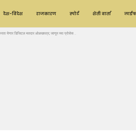
देश-विदेश
राजकारण
स्पोर्ट
शेती वार्ता
लाईफ
ता येणार डिजिटल मतदार ओळखपत्र; जाणून घ्या प्रोसेस ..