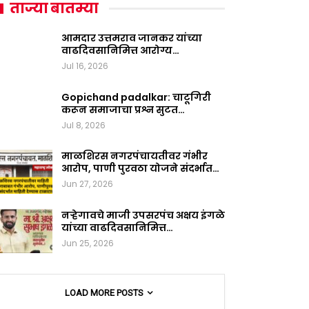
ताज्या बातम्या
आमदार उत्तमराव जानकर यांच्या
वाढदिवसानिमित्त आरोग्य…
Jul 16, 2026
Gopichand padalkar: चाटूगिरी
करून समाजाचा प्रश्न सुटत…
Jul 8, 2026
माळशिरस नगरपंचायतीवर गंभीर
आरोप, पाणी पुरवठा योजने संदर्भात…
Jun 27, 2026
नऱ्हेगावचे माजी उपसरपंच अक्षय इंगळे
यांच्या वाढदिवसानिमित्त…
Jun 25, 2026
LOAD MORE POSTS