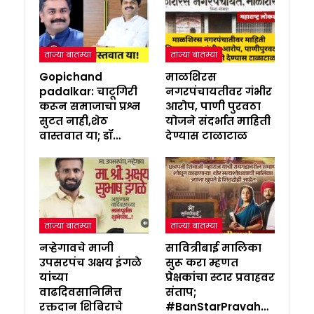
ताज्या बातम्या
ताज्या बातम्या
Gopichand
माळशिरस
padalkar: चाटूगिरी
नगरपंचायतीवर गंभीर
करून समाजाचा प्रश्न
आरोप, पाणी पुरवठा
सुटत नाही,शेठ
योजने संदर्भात माहिती
वास्तवात या; डॉ…
देण्यास टाळाटाळ
ताज्या बातम्या
ताज्या बातम्या
नऱ्हेगावचे माजी
सावित्रीबाई मालिका
उपसरपंच अक्षय इंगळे
सुरू करा म्हणत
यांच्या
प्रेक्षकांचा स्टार प्रवाहवर
वाढदिवसानिमित्त
संताप;
रक्तदान शिबिराचे
#BanStarPravah…