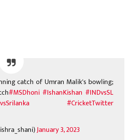
unning catch of Umran Malik's bowling;
tch
#MSDhoni
#IshanKishan
#INDvsSL
vsSrilanka
#CricketTwitter
mishra_shani)
January 3, 2023