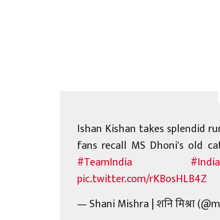
Ishan Kishan takes splendid r
fans recall MS Dhoni's old ca
#TeamIndia
#India
pic.twitter.com/rKBosHLB4Z
— Shani Mishra | शनि मिश्रा (@