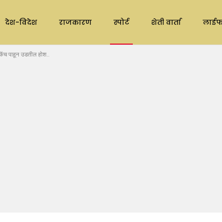
देश-विदेश
राजकारण
स्पोर्ट
शेती वार्ता
लाईफ
ॅच पाहून उडतील होश..