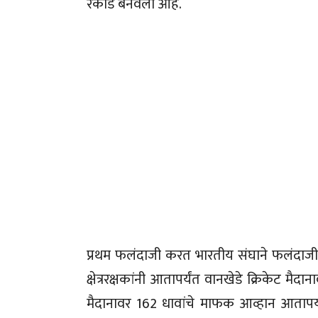
रेकॉर्ड बनवला आहे.
प्रथम फलंदाजी करत भारतीय संघाने फलंदाजी
क्षेत्ररक्षकांनी आतापर्यंत वानखेडे क्रिकेट मै
मैदानावर 162 धावांचे माफक आव्हान आतापर्यं