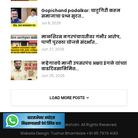
Gopichand padalkar: चाटूगिरी करून
समाजाचा प्रश्न सुटत…
Jul 8, 2026
माळशिरस नगरपंचायतीवर गंभीर आरोप,
पाणी पुरवठा योजने संदर्भात…
Jun 27, 2026
नऱ्हेगावचे माजी उपसरपंच अक्षय इंगळे यांच्या
वाढदिवसानिमित्त…
Jun 25, 2026
LOAD MORE POSTS
© 2026 - Maharashtralokshahi. All Rights Reserved.
Website Design:
Tushar Bhambare +91 95 7979 4143