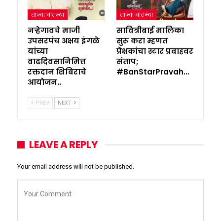
ताज्या बातम्या
ताज्या बातम्या
नऱ्हेगावचे माजी
सावित्रीबाई मालिका
उपसरपंच अक्षय इंगळे
सुरू करा म्हणत
यांच्या
प्रेक्षकांचा स्टार प्रवाहवर
वाढदिवसानिमित्त
संताप;
रक्तदान शिबिराचे
#BanStarPravah…
आयोजन..
PREV
NEXT
LEAVE A REPLY
Your email address will not be published.