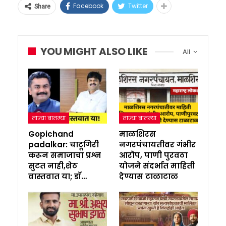
Facebook
Twitter
Share
YOU MIGHT ALSO LIKE
All
ताज्या बातम्या
ताज्या बातम्या
Gopichand
माळशिरस
padalkar: चाटूगिरी
नगरपंचायतीवर गंभीर
करून समाजाचा प्रश्न
आरोप, पाणी पुरवठा
सुटत नाही,शेठ
योजने संदर्भात माहिती
वास्तवात या; डॉ…
देण्यास टाळाटाळ