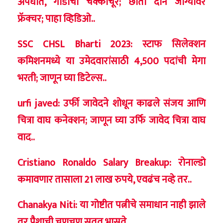
अपघात, गाडीचा चक्काचूर; छाती दोन जाग्यावर
फ्रॅक्चर; पाहा व्हिडिओ..
SSC CHSL Bharti 2023: स्टाफ सिलेक्शन
कमिशनमध्ये या उमेदवारांसाठी 4,500 पदांची मेगा
भरती; जाणून घ्या डिटेल्स..
urfi javed: उर्फी जावेदने शोधून काढले संजय आणि
चित्रा वाघ कनेक्शन; जाणून घ्या उर्फि जावेद चित्रा वाघ
वाद..
Cristiano Ronaldo Salary Breakup: रोनाल्डो
कमावणार तासाला 21 लाख रुपये, एवढंच नव्हे तर..
Chanakya Niti: या गोष्टीत पत्नीचे समाधान नाही झाले
तर पैशाची चणचण सतत भासते..