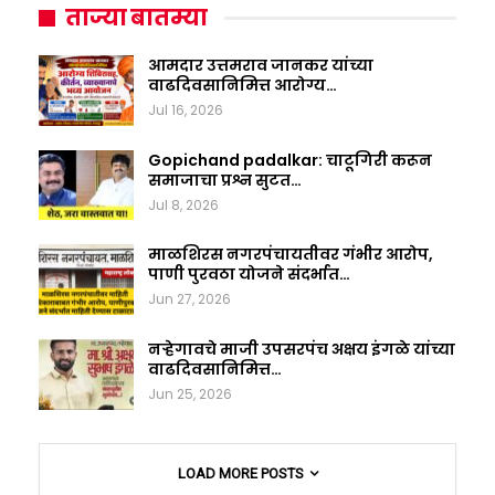
ताज्या बातम्या
आमदार उत्तमराव जानकर यांच्या
वाढदिवसानिमित्त आरोग्य…
Jul 16, 2026
Gopichand padalkar: चाटूगिरी करून
समाजाचा प्रश्न सुटत…
Jul 8, 2026
माळशिरस नगरपंचायतीवर गंभीर आरोप,
पाणी पुरवठा योजने संदर्भात…
Jun 27, 2026
नऱ्हेगावचे माजी उपसरपंच अक्षय इंगळे यांच्या
वाढदिवसानिमित्त…
Jun 25, 2026
LOAD MORE POSTS