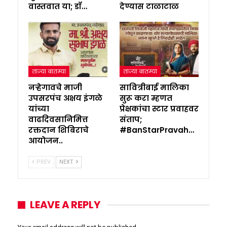
वास्तवात या; डॉ…
देण्यास टाळाटाळ
ताज्या बातम्या
ताज्या बातम्या
नऱ्हेगावचे माजी
सावित्रीबाई मालिका
उपसरपंच अक्षय इंगळे
सुरू करा म्हणत
यांच्या
प्रेक्षकांचा स्टार प्रवाहवर
वाढदिवसानिमित्त
संताप;
रक्तदान शिबिराचे
#BanStarPravah…
आयोजन..
PREV
NEXT
LEAVE A REPLY