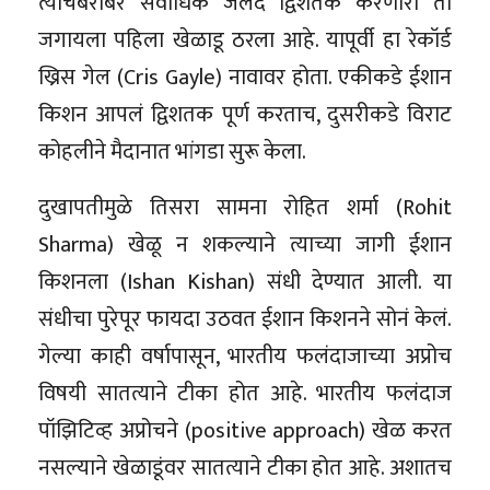
त्याचबरोबर सर्वाधिक जलद द्विशतक करणारा तो
जगायला पहिला खेळाडू ठरला आहे. यापूर्वी हा रेकॉर्ड
ख्रिस गेल (Cris Gayle) नावावर होता. एकीकडे ईशान
किशन आपलं द्विशतक पूर्ण करताच, दुसरीकडे विराट
कोहलीने मैदानात भांगडा सुरू केला.
दुखापतीमुळे तिसरा सामना रोहित शर्मा (Rohit
Sharma) खेळू न शकल्याने त्याच्या जागी ईशान
किशनला (Ishan Kishan) संधी देण्यात आली. या
संधीचा पुरेपूर फायदा उठवत ईशान किशनने सोनं केलं.
गेल्या काही वर्षापासून, भारतीय फलंदाजाच्या अप्रोच
विषयी सातत्याने टीका होत आहे. भारतीय फलंदाज
पॉझिटिव्ह अप्रोचने (positive approach) खेळ करत
नसल्याने खेळाडूंवर सातत्याने टीका होत आहे. अशातच