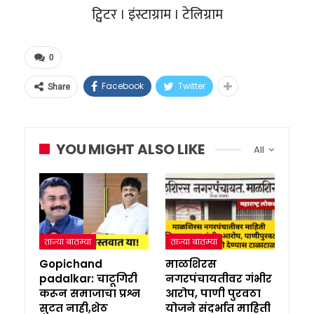
ट्विटर । इंस्टाग्राम । टेलिग्राम
0
Facebook
Twitter
Share
YOU MIGHT ALSO LIKE
All
ताज्या बातम्या
ताज्या बातम्या
Gopichand
माळशिरस
padalkar: चाटूगिरी
नगरपंचायतीवर गंभीर
करून समाजाचा प्रश्न
आरोप, पाणी पुरवठा
सुटत नाही,शेठ
योजने संदर्भात माहिती