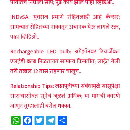
पायातच निघाला साप; पुढे काय झालं पाहा व्हिडिओ..
INDvSA: युवराज प्रमाणे रोहितलाही आहे कॅन्सर;
सामन्यांत रोहितच्या नाकातून अचानक येऊ लागले रक्त,
पाहा व्हिडिओ..
Rechargeable LED bulb: अमेझॉनवर रिचार्जेबल
एलईडी बल्ब मिळतायत सामान्य किंमतीत; लाईट गेली
तरी तब्बल 12 तास राहणार चालूच..
Relationship Tips: लग्नापूर्वीच्या संबंधामुळे सासूपेक्षा
सासऱ्यासोबत सूनेचं जूळतं अधिक; या मागची कारणे
जाणून तुम्हालाही बसेल धक्का..
WhatsApp
Facebook
Twitter
Telegram
Share