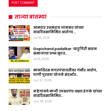
ताज्या बातम्या
आमदार उत्तमराव जानकर यांच्या
वाढदिवसानिमित्त आरोग्य…
Jul 16, 2026
Gopichand padalkar: चाटूगिरी करून
समाजाचा प्रश्न सुटत…
Jul 8, 2026
माळशिरस नगरपंचायतीवर गंभीर आरोप,
पाणी पुरवठा योजने संदर्भात…
Jun 27, 2026
नऱ्हेगावचे माजी उपसरपंच अक्षय इंगळे यांच्या
वाढदिवसानिमित्त…
Jun 25, 2026