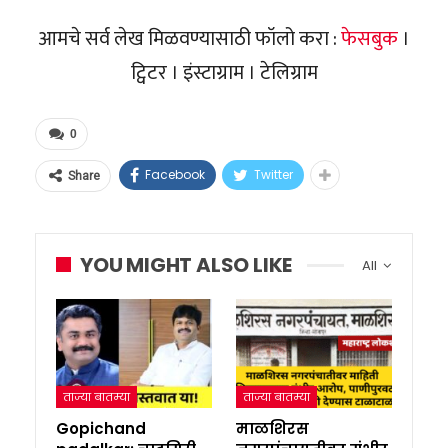
आमचे सर्व लेख मिळवण्यासाठी फॉलो करा :
फेसबुक
।
ट्विटर । इंस्टाग्राम । टेलिग्राम
0
Facebook
Twitter
Share
YOU MIGHT ALSO LIKE
All
ताज्या बातम्या
ताज्या बातम्या
Gopichand
माळशिरस