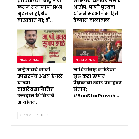
padalkar: चाटूगिरी
नगरपंचायतीवर गंभीर
करून समाजाचा प्रश्न
आरोप, पाणी पुरवठा
सुटत नाही,शेठ
योजने संदर्भात माहिती
वास्तवात या; डॉ…
देण्यास टाळाटाळ
ताज्या बातम्या
ताज्या बातम्या
नऱ्हेगावचे माजी
सावित्रीबाई मालिका
उपसरपंच अक्षय इंगळे
सुरू करा म्हणत
यांच्या
प्रेक्षकांचा स्टार प्रवाहवर
वाढदिवसानिमित्त
संताप;
रक्तदान शिबिराचे
#BanStarPravah…
आयोजन..
PREV
NEXT