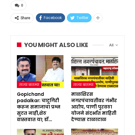
0
Facebook
Twitter
Share
YOU MIGHT ALSO LIKE
All
ताज्या बातम्या
ताज्या बातम्या
Gopichand
माळशिरस
padalkar: चाटूगिरी
नगरपंचायतीवर गंभीर
करून समाजाचा प्रश्न
आरोप, पाणी पुरवठा
सुटत नाही,शेठ
योजने संदर्भात माहिती
वास्तवात या; डॉ…
देण्यास टाळाटाळ