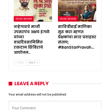
ताज्या बातम्या
ताज्या बातम्या
नऱ्हेगावचे माजी
सावित्रीबाई मालिका
उपसरपंच अक्षय इंगळे
सुरू करा म्हणत
यांच्या
प्रेक्षकांचा स्टार प्रवाहवर
वाढदिवसानिमित्त
संताप;
रक्तदान शिबिराचे
#BanStarPravah…
आयोजन..
PREV
NEXT
LEAVE A REPLY
Your email address will not be published.