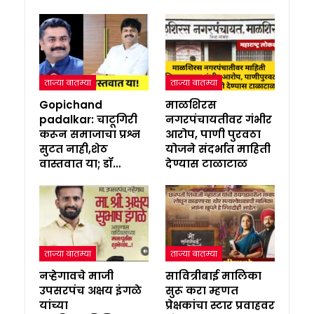
ताज्या बातम्या
ताज्या बातम्या
Gopichand
माळशिरस
padalkar: चाटूगिरी
नगरपंचायतीवर गंभीर
करून समाजाचा प्रश्न
आरोप, पाणी पुरवठा
सुटत नाही,शेठ
योजने संदर्भात माहिती
वास्तवात या; डॉ…
देण्यास टाळाटाळ
ताज्या बातम्या
ताज्या बातम्या
नऱ्हेगावचे माजी
सावित्रीबाई मालिका
उपसरपंच अक्षय इंगळे
सुरू करा म्हणत
यांच्या
प्रेक्षकांचा स्टार प्रवाहवर