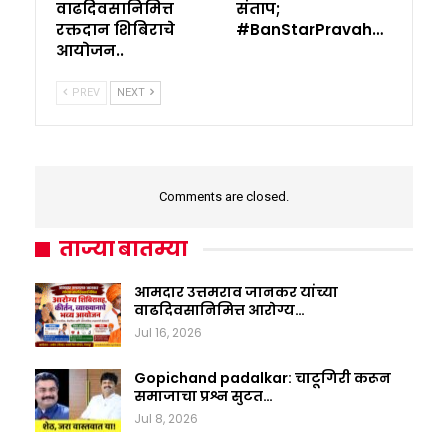
वाढदिवसानिमित्त
संताप;
रक्तदान शिबिराचे
#BanStarPravah…
आयोजन..
PREV
NEXT
Comments are closed.
ताज्या बातम्या
आमदार उत्तमराव जानकर यांच्या
वाढदिवसानिमित्त आरोग्य…
Jul 16, 2026
Gopichand padalkar: चाटूगिरी करून
समाजाचा प्रश्न सुटत…
Jul 8, 2026