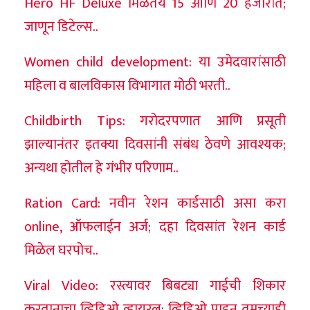
Hero HF Deluxe मिळतेय 15 आणि 20 हजारांत;
जाणून डिटेल्स..
Women child development: या उमेदवारांसाठी
महिला व बालविकास विभागात मोठी भरती..
Childbirth Tips: गरोदरपणात आणि प्रसूती
झाल्यानंतर इतक्या दिवसांनी संबंध ठेवणे आवश्यक;
अन्यथा होतील हे गंभीर परिणाम..
Ration Card: नवीन रेशन कार्डसाठी असा करा
online, ऑफलाईन अर्ज; दहा दिवसांत रेशन कार्ड
मिळेल घरपोच..
Viral Video: रस्त्यावर बिबट्या गाईची शिकार
करतानाचा व्हिडिओ व्हायरल; व्हिडिओ पाहून तुमच्याही