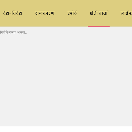
देश-विदेश
राजकारण
स्पोर्ट
शेती वार्ता
लाईफ
 जमिनीचे मालक असता..