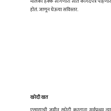
मालकी हक्क सांगणारी सात कागदपत्रे पाहणार आह
होतं. जाणून घेऊया सविस्तर.
खरेदी खत
एखाद्याची जमीन खरेदी करताना सर्वप्रथम त्