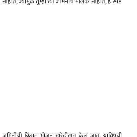
ोत, ज्यामुळे तुम्ही त्या जमिनीचे मालक आहात, हे स्पष्ट
या जमिनीची किंमत मोजून खरेदीखत केलं जातं. याविषयी