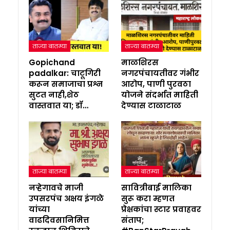
ताज्या बातम्या
ताज्या बातम्या
Gopichand
माळशिरस
padalkar: चाटूगिरी
नगरपंचायतीवर गंभीर
करून समाजाचा प्रश्न
आरोप, पाणी पुरवठा
सुटत नाही,शेठ
योजने संदर्भात माहिती
वास्तवात या; डॉ…
देण्यास टाळाटाळ
ताज्या बातम्या
ताज्या बातम्या
नऱ्हेगावचे माजी
सावित्रीबाई मालिका
उपसरपंच अक्षय इंगळे
सुरू करा म्हणत
यांच्या
प्रेक्षकांचा स्टार प्रवाहवर
वाढदिवसानिमित्त
संताप;